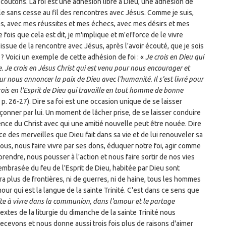
coutons. La foi est une adhésion libre à Dieu, une adhésion de
le sans cesse au fil des rencontres avec Jésus. Comme je suis,
és, avec mes réussites et mes échecs, avec mes désirs et mes
fois que cela est dit, je m'implique et m'efforce de le vivre
issue de la rencontre avec Jésus, après l'avoir écouté, que je sois
i ? Voici un exemple de cette adhésion de foi : «
Je crois en Dieu qui
re. Je crois en Jésus Christ qui est venu pour nous encourager et
r nous annoncer la paix de Dieu avec l'humanité. Il s'est livré pour
crois en l'Esprit de Dieu qui travaille en tout homme de bonne
p. 26-27). Dire sa foi est une occasion unique de se laisser
çonner par lui. Un moment de lâcher prise, de se laisser conduire
sence du Christ avec qui une amitié nouvelle peut être nouée. Dire
e des merveilles que Dieu fait dans sa vie et de lui renouveler sa
nous, nous faire vivre par ses dons, éduquer notre foi, agir comme
rendre, nous pousser à l'action et nous faire sortir de nos vies
mbrasée du feu de l'Esprit de Dieu, habitée par Dieu sont
ura plus de frontières, ni de guerres, ni de haine, tous les hommes
our qui est la langue de la sainte Trinité. C'est dans ce sens que
vite à vivre dans la communion, dans l'amour et le partage
textes de la liturgie du dimanche de la sainte Trinité nous
recevons et nous donne aussi trois fois plus de raisons d'aimer