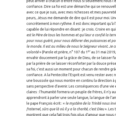
peut arriver à chacun d'entre nous si seulement nous l'é
confiance. Dire sa foi est une démarche qui se renouvel
avec ce que je suis, avec mes richesses et mes pauvret
peurs, Jésus me demande de dire qui il est pour moi. Une 
concrètement à mon rythme. Il est donc important qu'à l'
capable de lui répondre en disant : je crois. Croire en qu
est le Père de tous les hommes et qui leur a confié la ter
pour nous guérir, pour nous délivrer des puissances et pou
le monde. Il est au milieu de nous le Seigneur vivant. Je 
er
volonté
» (Parole et prière, n° 107 du 1
au 31 mai 2019, 
envahir doucement par la grâce de Dieu, de se laisser fa
par la prière de se laisser réconforter par la douce pré
sa foi, c'est aussi un moment pour chacun de rendre grâc
confiance. A la Pentecôte l'Esprit est venu rester avec 
une boussole qui nous montre en continu la direction à p
sans perspective d'avenir. Les conséquences d'une vie e
claires : l'humanité formera un peuple de frères, il n'y a
apprendront à parler une seule langue, la langue de l'am
le pape François écrit : «
le mystère de la Trinité nous in
fraternel, sûrs que là où il y a la charité, c'est Dieu
». Les 
montrent que cela fait trois fois plus d'amour que nous 