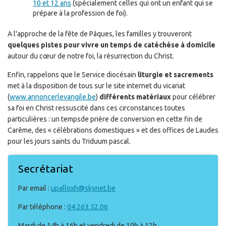
10 et 12 ans
(spécialement celles qui ont un enfant qui se
prépare à la profession de foi).
A l'approche de la fête de Pâques, les familles y trouveront
quelques pistes pour vivre un temps de catéchèse à domicile
autour du cœur de notre foi, la résurrection du Christ.
Enfin, rappelons que le Service diocésain
liturgie et sacrements
met à la disposition de tous sur le site internet du vicariat
(
www.annoncerlevangile.be
)
différents matériaux
pour célébrer
sa foi en Christ ressuscité dans ces circonstances toutes
particulières : un tempsde prière de conversion en cette fin de
Carême, des « célébrations domestiques » et des offices de Laudes
pour les jours saints du Triduum pascal.
Secrétariat
Par email :
upalloxh@skynet.be
Par téléphone :
04.263.52.06
Mardi de 14h à 16h et vendredi de 10h à 12h