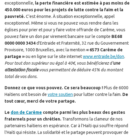
exceptionnelle,
la perte financière est estimée à pas moins de
450.000 euros pour les projets de lutte contre la faim et la
pauvreté.
C'est énorme. À situation exceptionnelle, appel
exceptionnel. Même si vous ne pouvez vous rendre dans les
églises pour prier et pour y faire votre offrande de Carême, vous
pouvez faire un don par virement bancaire sur le compte
BE68
0000 0000 3434
d'Entraide et Fraternité, 32 rue du Gouvernement
Provisoire, 1000 Bruxelles, avec la mention
« 6573 Carême de
partage »
ou en ligne sur le site internet
www.entraide.be/don
.
Pour tout don supérieur ou égal à 40€, vous bénéficierez d'
une
attestation fiscale
vous permettant de déduire 45% du montant
total de vos dons.
Donnez ce que vous pouvez. Ce sera beaucoup !
Plus de 6000
Haïtiens ont besoin de
votre soutien
pour lutter contre la faim.
De
tout cœur, merci de votre partage.
Le
don de Carême
compte parmi les plus beaux des gestes
fraternels pour un chrétien.
Transformons la clameur de nos
partenaires haïtiens en espérance. Car à l'Haïti qui souffre répond
l'Haïti qui résiste. La solidarité et le partage peuvent provoquer de