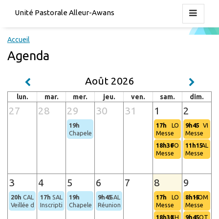
Unité Pastorale Alleur-Awans
Accueil
Agenda
Août 2026
lun.
mar.
mer.
jeu.
ven.
sam.
dim.
27
28
29
30
31
1
2
19h
17h
LO
9h45
VI
Chapelet (Hognoul)
Messe
Messe
18h30
FO
11h15
AL
Messe
Messe
3
4
5
6
7
8
9
20h
CAL
17h
SAL
19h
9h45
SAL
17h
LO
8h15
HOM
Veillée de prière
Inscription pour les baptêmes des bébés
Chapelet (Hognoul)
Réunion de l'équipe liturgique
Messe
Messe
18h30
XH
9h45
OT