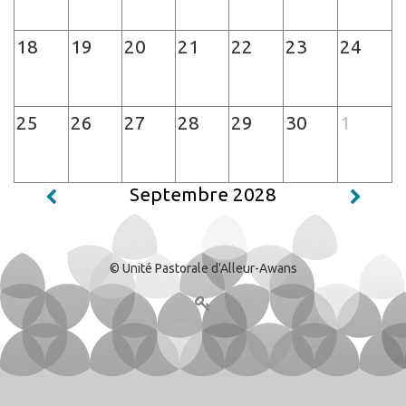
18
19
20
21
22
23
24
25
26
27
28
29
30
1
Septembre 2028
© Unité Pastorale d'Alleur-Awans