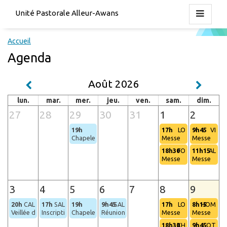
Unité Pastorale Alleur-Awans
Accueil
Agenda
Août 2026
lun.
mar.
mer.
jeu.
ven.
sam.
dim.
27
28
29
30
31
1
2
19h
17h
LO
9h45
VI
Chapelet (Hognoul)
Messe
Messe
18h30
FO
11h15
AL
Messe
Messe
3
4
5
6
7
8
9
20h
CAL
17h
SAL
19h
9h45
SAL
17h
LO
8h15
HOM
Veillée de prière
Inscription pour les baptêmes des bébés
Chapelet (Hognoul)
Réunion de l'équipe liturgique
Messe
Messe
18h30
XH
9h45
OT